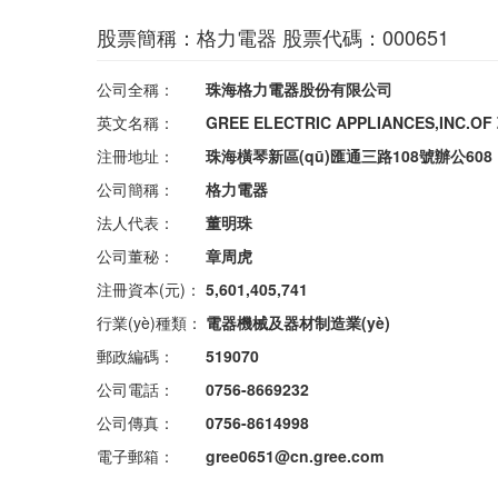
股票簡稱：格力電器 股票代碼：000651
公司全稱：
珠海格力電器股份有限公司
英文名稱：
GREE ELECTRIC APPLIANCES,INC.OF 
注冊地址：
珠海橫琴新區(qū)匯通三路108號辦公608
公司簡稱：
格力電器
法人代表：
董明珠
公司董秘：
章周虎
注冊資本(元)：
5,601,405,741
行業(yè)種類：
電器機械及器材制造業(yè)
郵政編碼：
519070
公司電話：
0756-8669232
公司傳真：
0756-8614998
電子郵箱：
gree0651@cn.gree.com