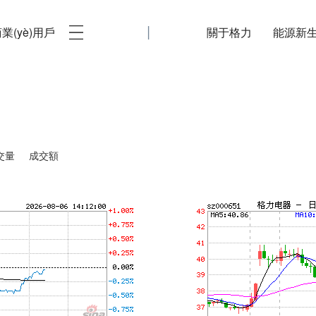
|
業(yè)用戶
關于格力
能源新生態
交量
成交額