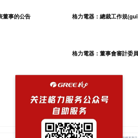
表董事的公告
格力電器：總裁工作規(guī
格力電器：董事會審計委員會
查看更多
股權登記日
除權基準日