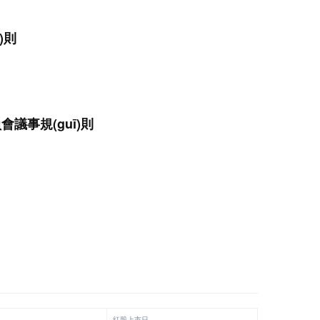
)則
議事規(guī)則
紅股上市日