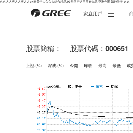
久久人人爽人人爽人人av,欧美伊人久久大综合精品,99热国产这里只有金品,亚洲色图 清纯唯美 久久
家庭用戶
商
股票簡稱：
股票代碼：
000651
上證:
(
%)
深成:
(
%)
今開
昨收
最高
最低
成