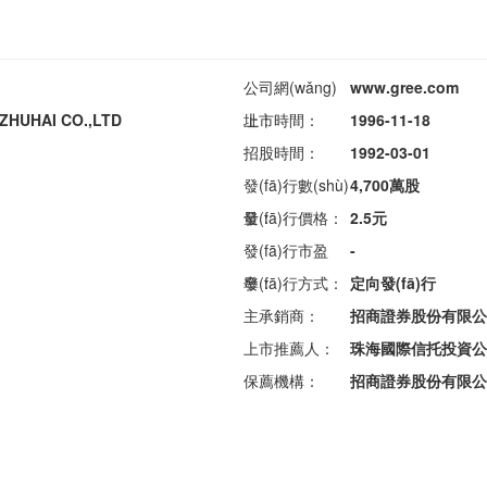
公司網(wǎng)
www.gree.com
ZHUHAI CO.,LTD
址：
上市時間：
1996-11-18
招股時間：
1992-03-01
發(fā)行數(shù)
4,700萬股
量：
發(fā)行價格：
2.5元
發(fā)行市盈
-
率：
發(fā)行方式：
定向發(fā)行
主承銷商：
招商證券股份有限公
上市推薦人：
珠海國際信托投資公
保薦機構：
招商證券股份有限公