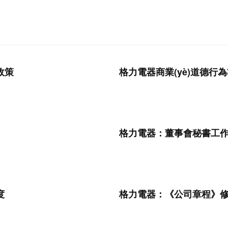
政策
格力電器商業(yè)道德行
格力電器：董事會秘書工
度
格力電器：《公司章程》